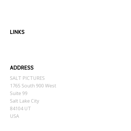
LINKS
ADDRESS
SALT PICTURES
1765 South 900 West
Suite 99
Salt Lake City
84104 UT
USA