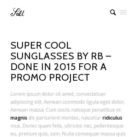
SUPER COOL
SUNGLASSES BY RB –
DONE IN 2015 FOR A
PROMO PROJECT
Lorem ipsum dolor sit amet, consectetuer
adipiscing elit. Aenean commodo ligula eget dolor.
Aenean massa. Cum sociis natoque penatibus et
magnis
dis parturient montes, nascetur
ridiculus
mus. Donec quam felis, ultricies nec, pellentesque
eu, pretium quis, sem. Nulla consequat massa quis